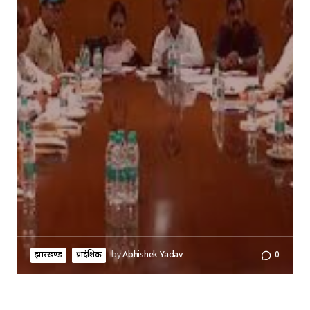
झारखण्ड
प्रादेशिक
by
Abhishek Yadav
0