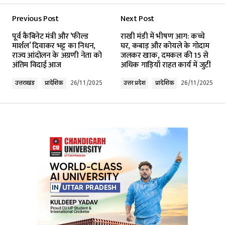
Previous Post
Next Post
Your email address will not be published.
पूर्व कैबिनेट मंत्री और ‘फील्ड
राखी मंडी में भीषण आग: कच्चे
Required fields are marked
*
मार्शल’ दिवाकर भट्ट का निधन,
घर, कबाड़ और कोयले के गोदाम
राज्य आंदोलन के अग्रणी नेता को
जलकर खाक, दमकल की 15 से
अंतिम विदाई आज
अधिक गाड़ियाँ राहत कार्य में जुटीं
Comment
*
उत्तराखंड
प्रादेशिक
26/11/2025
उत्तर प्रदेश
प्रादेशिक
26/11/2025
Your Name
*
Your E-mail
*
Submit Comment