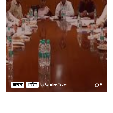
झारखण्ड
प्रादेशिक
by
Abhishek Yadav
0