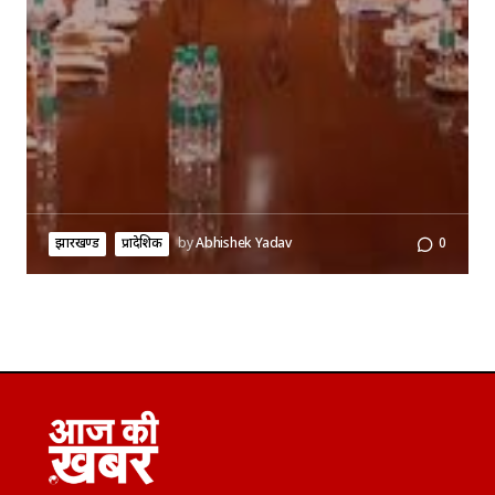
झारखण्ड
प्रादेशिक
by
Abhishek Yadav
0