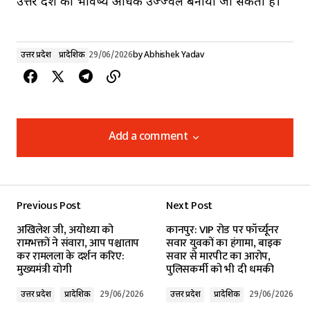
उत्तर प्रदेश का भविष्य अधिक उज्ज्वल बनाया जा सकता है।
उत्तर प्रदेश
प्रादेशिक
29/06/2026
by
Abhishek Yadav
Add a comment
Add a comment
Previous Post
Next Post
Your email address will not be published.
अखिलेश जी, अयोध्या को
कानपुर: VIP रोड पर फॉर्च्यूनर
Required fields are marked
*
रामभक्तों ने संवारा, आप पश्चाताप
सवार युवकों का हंगामा, बाइक
कर रामलला के दर्शन करिए:
सवार से मारपीट का आरोप,
मुख्यमंत्री योगी
पुलिसकर्मी को भी दी धमकी
Comment
*
उत्तर प्रदेश
प्रादेशिक
29/06/2026
उत्तर प्रदेश
प्रादेशिक
29/06/2026