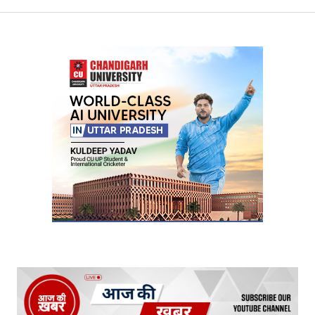
Your Name
*
Your E-mail
*
Submit Comment