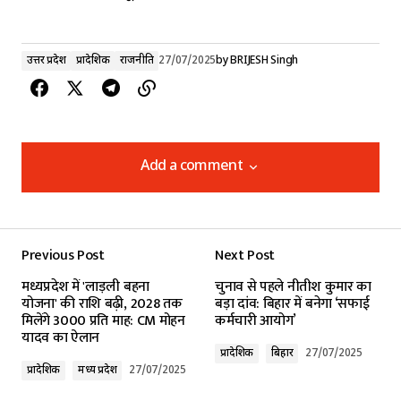
उत्तर प्रदेश
प्रादेशिक
राजनीति
27/07/2025
by
BRIJESH Singh
Add a comment
Add a comment
Previous Post
Next Post
Your email address will not be published.
मध्यप्रदेश में 'लाड़ली बहना
चुनाव से पहले नीतीश कुमार का
Required fields are marked
*
योजना' की राशि बढ़ी, 2028 तक
बड़ा दांव: बिहार में बनेगा ‘सफाई
मिलेंगे ₹3000 प्रति माह: CM मोहन
कर्मचारी आयोग’
यादव का ऐलान
Comment
*
प्रादेशिक
बिहार
27/07/2025
प्रादेशिक
मध्य प्रदेश
27/07/2025