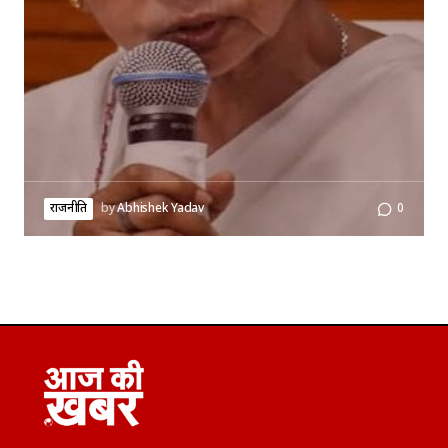
राजनीति
by
Abhishek Yadav
0