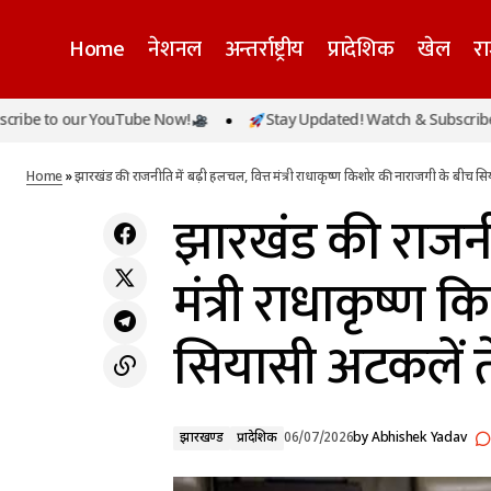
Home
नेशनल
अन्तर्राष्ट्रीय
प्रादेशिक
खेल
र
झारखं
 our YouTube Now!
Stay Updated! Watch & Subscribe to our
झारखण्ड
CM योगी का युवाओं से आह्वान: 'खेलिए, आगे
सिया
बढ़िए', बोले- खेल नशे से बचाने की सबसे बड़ी ताकत
प्रादेशिक
Home
»
झारखंड की राजनीति में बढ़ी हलचल, वित्त मंत्री राधाकृष्ण किशोर की नाराजगी के बीच स
झारखंड की राजनीत
मंत्री राधाकृष्ण
सियासी अटकलें 
झारखण्ड
प्रादेशिक
06/07/2026
by
Abhishek Yadav