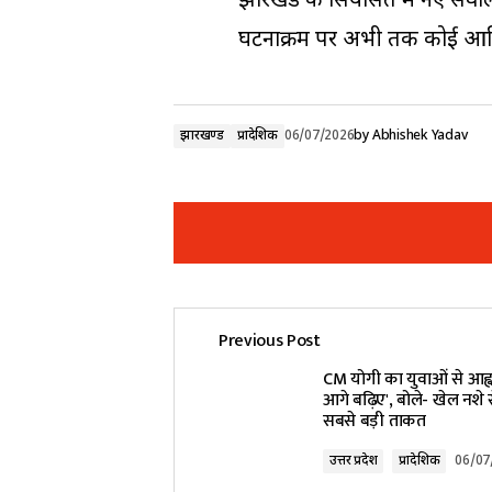
झारखंड की सियासत में नए सवाल ख
घटनाक्रम पर अभी तक कोई आधिका
झारखण्ड
प्रादेशिक
06/07/2026
by
Abhishek Yadav
Previous Post
Your email address will not be pub
CM योगी का युवाओं से आह्व
आगे बढ़िए', बोले- खेल नशे 
सबसे बड़ी ताकत
Comment
*
उत्तर प्रदेश
प्रादेशिक
06/07