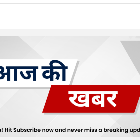
Your E-mail
*