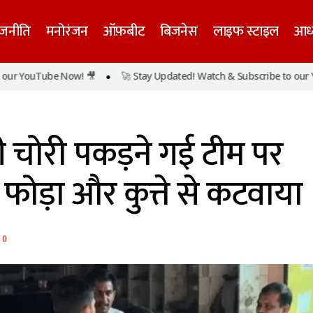
ाजनीति
मनोरंजन
ऑफ़बीट
बिजनेस
लाइफ स्टाइल
आध्
ऊ में बिजली चोरी पकड़ने गई टीम पर हमला, JE का सिर फोड़ा और
ouTube Now! 🎥
🚀 Stay Updated! Watch & Subscribe to our YouTu
वाया
चोरी पकड़ने गई टीम पर
फोड़ा और कुत्ते से कटवाया
0