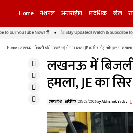
Home
नेशनल
अन्तर्राष्ट्रीय
प्रादेशिक
खेल
र
लखन
our YouTube Now! 🎥
🚀 Stay Updated! Watch & Subscribe to our Y
उत्तर प्रदेश
सिद्धारमैया के पैर छूकर आशीर्वाद लेने पहुंचे डीके
कट
शिवकुमार, कर्नाटक में सत्ता परिवर्तन के संकेत तेज
प्रादेशिक
Home
»
लखनऊ में बिजली चोरी पकड़ने गई टीम पर हमला, JE का सिर फोड़ा और कुत्ते से कटवाया
लखनऊ में बिजली 
हमला, JE का सिर 
उत्तर प्रदेश
प्रादेशिक
28/05/2026
by
Abhishek Yadav