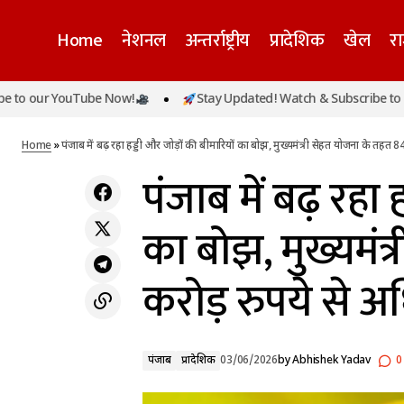
Home
नेशनल
अन्तर्राष्ट्रीय
प्रादेशिक
खेल
र
पंजाब मे
r YouTube Now!
Stay Updated! Watch & Subscribe to our You
पंजाब
खाड़ी तनाव का असर: शेयर बाजार में भारी गिरावट,
करोड़ र
सेंसेक्स 700 अंक से ज्यादा टूटा, निफ्टी भी फिसला
प्रादेशिक
Home
»
पंजाब में बढ़ रहा हड्डी और जोड़ों की बीमारियों का बोझ, मुख्यमंत्री सेहत योजना के तहत 
पंजाब में बढ़ रहा 
का बोझ, मुख्यमंत
करोड़ रुपये से अ
पंजाब
प्रादेशिक
03/06/2026
by
Abhishek Yadav
0