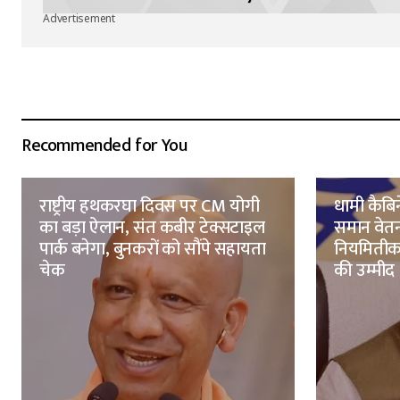
Advertisement
Recommended for You
राष्ट्रीय हथकरघा दिवस पर CM योगी
धामी कैब
का बड़ा ऐलान, संत कबीर टेक्सटाइल
समान वेतन
पार्क बनेगा, बुनकरों को सौंपे सहायता
नियमितीकर
चेक
की उम्मीद