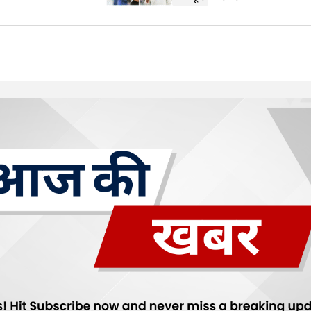
Your E-mail
*