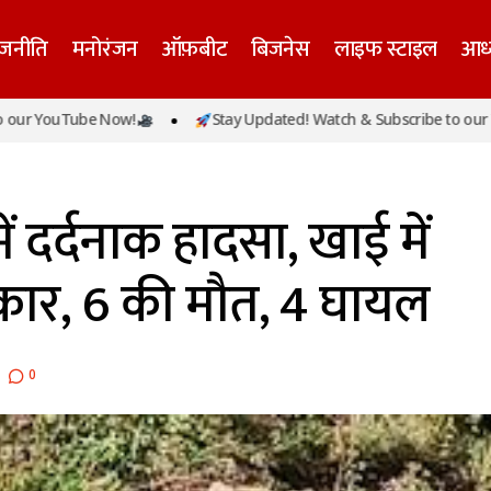
ाजनीति
मनोरंजन
ऑफ़बीट
बिजनेस
लाइफ स्टाइल
आध्
हिमाचल के चंबा में दर्दनाक हादसा, खाई में गिरी पर्यटकों की कार,
YouTube Now!
Stay Updated! Watch & Subscribe to our YouT
घायल
ं दर्दनाक हादसा, खाई में
 कार, 6 की मौत, 4 घायल
0