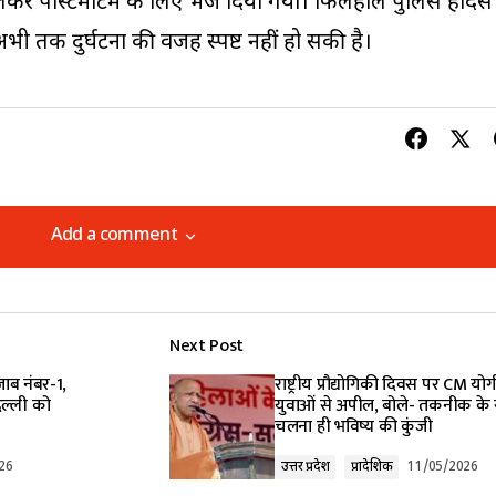
 लेकर पोस्टमार्टम के लिए भेज दिया गया। फिलहाल पुलिस हादसे
भी तक दुर्घटना की वजह स्पष्ट नहीं हो सकी है।
Add a comment
Add a comment
Next Post
lished.
Required fields are marked
*
जाब नंबर-1,
राष्ट्रीय प्रौद्योगिकी दिवस पर CM यो
दिल्ली को
युवाओं से अपील, बोले- तकनीक के
चलना ही भविष्य की कुंजी
26
उत्तर प्रदेश
प्रादेशिक
11/05/2026