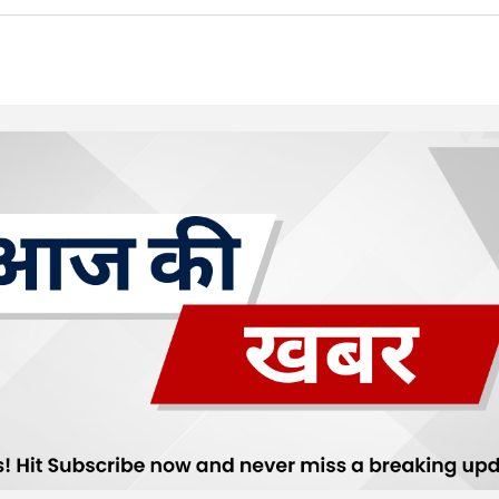
Your E-mail
*