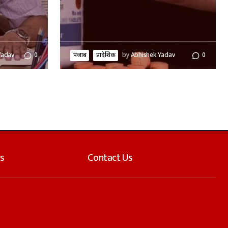
Yadav
0
पंजाब
प्रादेशिक
by
Abhishek Yadav
0
s
Contact Us