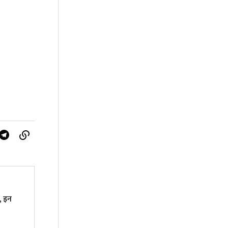
ू, इन