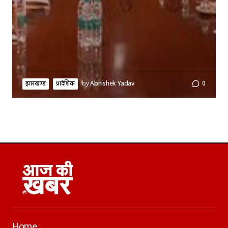
झारखण्ड
प्रादेशिक
by
Abhishek Yadav
0
Home