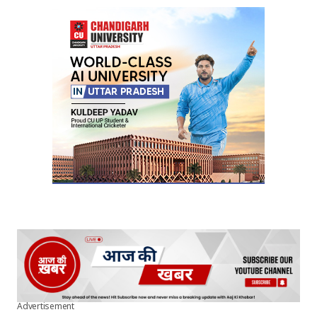
Your Name
*
Your E-mail
*
Submit Comment
Advertisement