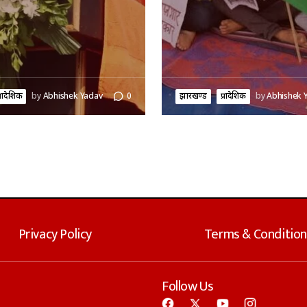
्रादेशिक
by
Abhishek Yadav
0
झारखण्ड
प्रादेशिक
by
Abhishek 
Privacy Policy
Terms & Condition
Follow Us