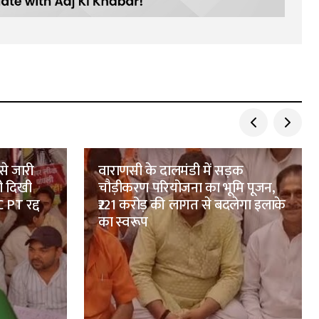
से जारी
वाराणसी के दालमंडी में सड़क
ी दिखी
चौड़ीकरण परियोजना का भूमि पूजन,
 PT रद्द
₹221 करोड़ की लागत से बदलेगा इलाके
का स्वरूप