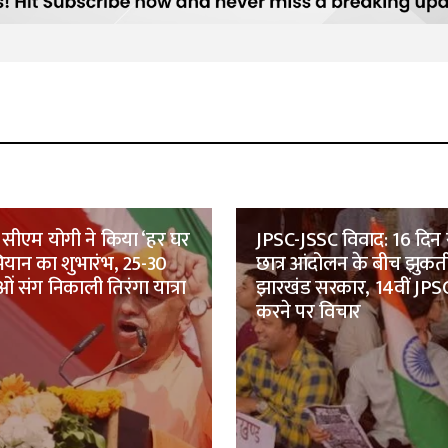
सीएम योगी ने किया ‘हर घर
JPSC-JSSC विवाद: 16 दिन 
भियान का शुभारंभ, 25-30
छात्र आंदोलन के बीच झुकत
ं संग निकाली तिरंगा यात्रा
झारखंड सरकार, 14वीं JPSC
करने पर विचार