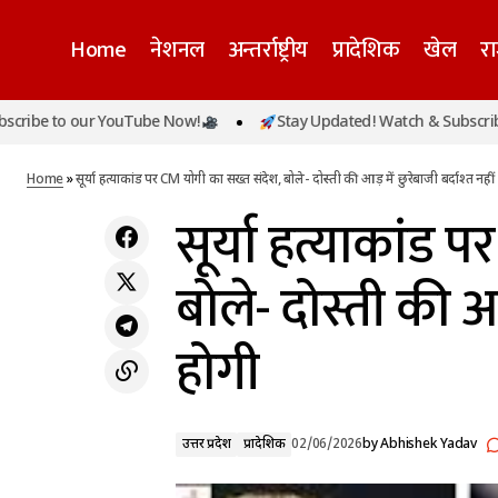
Home
नेशनल
अन्तर्राष्ट्रीय
प्रादेशिक
खेल
र
सूर्
झांसी में NSUI नेता की पत्नी की संदिग्ध मौत, फांसी
o our YouTube Now!
Stay Updated! Watch & Subscribe to our
उत्तर प्रदेश
पर मिला शव, मायके पक्ष ने लगाया दहेज हत्या का
नही
प्रादेशिक
आरोप
Home
»
सूर्या हत्याकांड पर CM योगी का सख्त संदेश, बोले- दोस्ती की आड़ में छुरेबाजी बर्दाश्त नहीं
सूर्या हत्याकांड 
बोले- दोस्ती की आड़
होगी
उत्तर प्रदेश
प्रादेशिक
02/06/2026
by
Abhishek Yadav