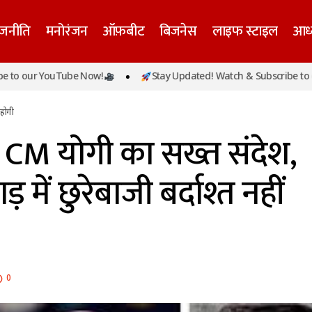
ाजनीति
मनोरंजन
ऑफ़बीट
बिजनेस
लाइफ स्टाइल
आध्
या हत्याकांड पर CM योगी का सख्त संदेश, बोले- दोस्ती की आड़ में छु
 YouTube Now!
Stay Updated! Watch & Subscribe to our YouT
ं होगी
 होगी
पर CM योगी का सख्त संदेश,
 में छुरेबाजी बर्दाश्त नहीं
0