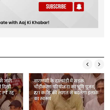
से जारी
वाराणसी के दालमंडी में सड़क
ी दिखी
चौड़ीकरण परियोजना का भूमि पूजन,
 PT रद्द
₹221 करोड़ की लागत से बदलेगा इलाके
का स्वरूप