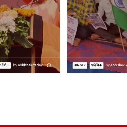
्रादेशिक
by
Abhishek Yadav
0
झारखण्ड
प्रादेशिक
by
Abhishek 