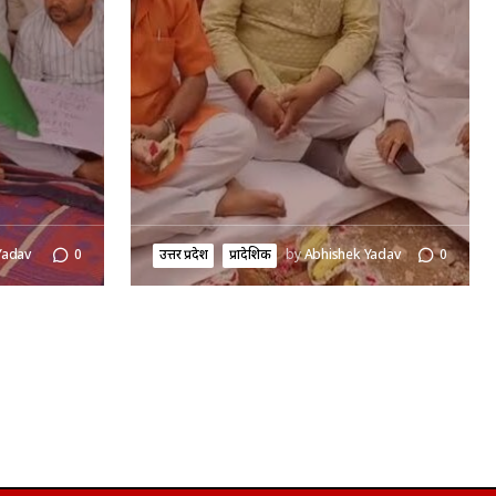
Yadav
0
उत्तर प्रदेश
प्रादेशिक
by
Abhishek Yadav
0