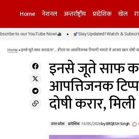
Home
नेशनल
अन्तर्राष्ट्रीय
प्रादेशिक
खेल
र
इनसे 
to our YouTube Now!
Stay Updated! Watch & Subscribe to ou
उत्तर प्रदेश
बंगाल चुनाव में हार के बाद एक्शन में ममता बनर्जी,
करार,
नेताओं से बोलीं- पार्टी को फिर से खड़ा करना होगा
प्रादेशिक
Home
»
इनसे जूते साफ कराऊंगा’… डीएम पर आपत्तिजनक टिप्पणी मामले में आजम खान दोषी क
इनसे जूते साफ क
आपत्तिजनक टिप्
दोषी करार, मिल
उत्तर प्रदेश
प्रादेशिक
16/05/2026
by
BRIJESH Singh