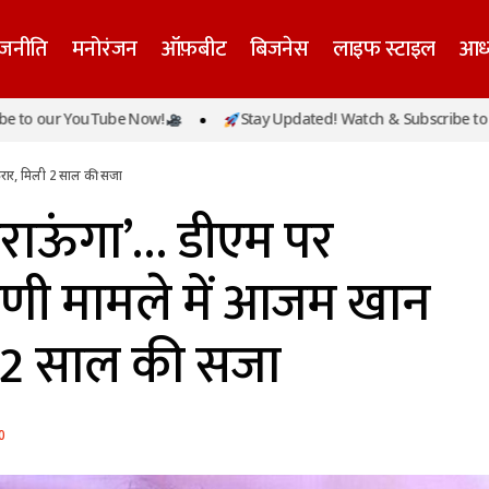
ाजनीति
मनोरंजन
ऑफ़बीट
बिजनेस
लाइफ स्टाइल
आध्
जूते साफ कराऊंगा’… डीएम पर आपत्तिजनक टिप्पणी मामले में आ
r YouTube Now!
Stay Updated! Watch & Subscribe to our Yo
 मिली 2 साल की सजा
रार, मिली 2 साल की सजा
राऊंगा’… डीएम पर
पणी मामले में आजम खान
ी 2 साल की सजा
0