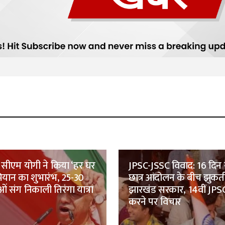
सीएम योगी ने किया ‘हर घर
JPSC-JSSC विवाद: 16 दिन 
भियान का शुभारंभ, 25-30
छात्र आंदोलन के बीच झुकत
ं संग निकाली तिरंगा यात्रा
झारखंड सरकार, 14वीं JPSC
करने पर विचार