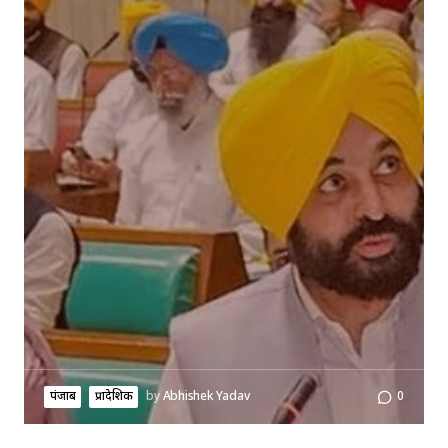
पंजाब
प्रादेशिक
by
Abhishek Yadav
0