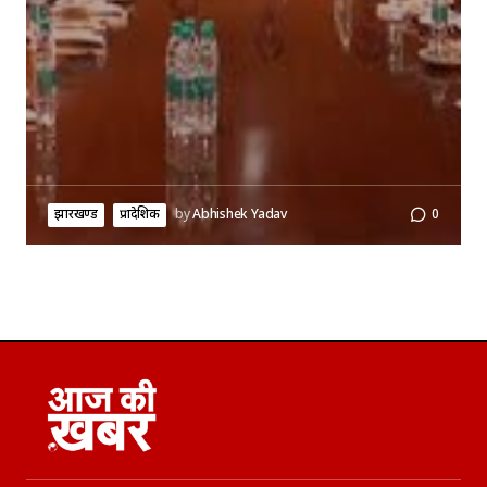
झारखण्ड
प्रादेशिक
by
Abhishek Yadav
0