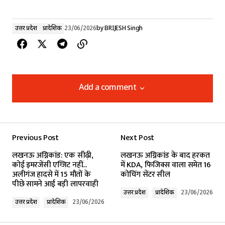
उत्तर प्रदेश
प्रादेशिक
23/06/2026
by
BRIJESH Singh
Add a comment
Add a comment
Previous Post
Next Post
Your email address will not be published.
लखनऊ अग्निकांड: एक सीढ़ी,
लखनऊ अग्निकांड के बाद हरकत
Required fields are marked
*
कोई इमरजेंसी एग्जिट नहीं...
में KDA, फिजिक्स वाला समेत 16
अलीगंज हादसे में 15 मौतों के
कोचिंग सेंटर सील
पीछे सामने आई बड़ी लापरवाही
Comment
*
उत्तर प्रदेश
प्रादेशिक
23/06/2026
उत्तर प्रदेश
प्रादेशिक
23/06/2026