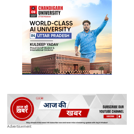
Your Name
*
Your E-mail
*
Submit Comment
Advertisement