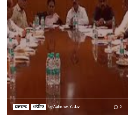
झारखण्ड
प्रादेशिक
by
Abhishek Yadav
0