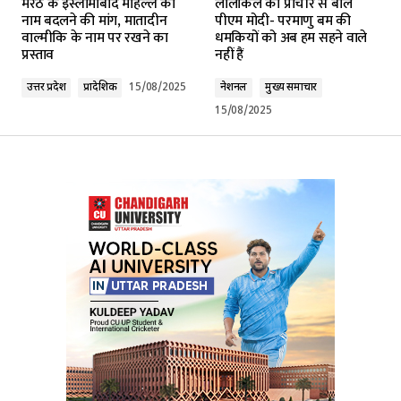
मेरठ के इस्लामाबाद मोहल्ले का
लालकिले की प्राचीर से बोले
Required fields are marked
*
नाम बदलने की मांग, मातादीन
पीएम मोदी- परमाणु बम की
वाल्मीकि के नाम पर रखने का
धमकियों को अब हम सहने वाले
प्रस्ताव
नहीं हैं
Comment
*
उत्तर प्रदेश
प्रादेशिक
15/08/2025
नेशनल
मुख्य समाचार
15/08/2025
Your Name
*
Your E-mail
*
Submit Comment