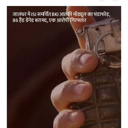
जालंधर में ISI समर्थित BKI आतंकी मॉड्यूल का भंडाफोड़,
86 हैंड ग्रेनेड बरामद, एक आरोपी गिरफ्तार