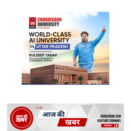
Your Name
*
Your E-mail
*
Submit Comment