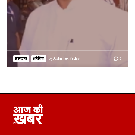
झारखण्ड
प्रादेशिक
by
Abhishek Yadav
0