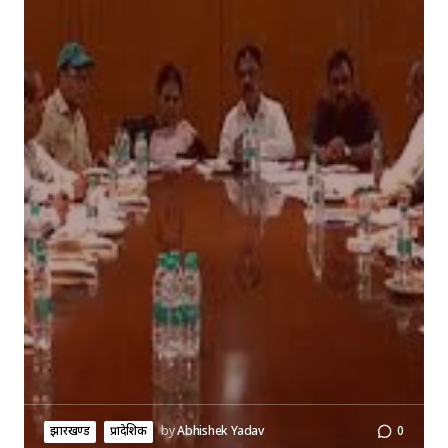
झारखण्ड
प्रादेशिक
by
Abhishek Yadav
0