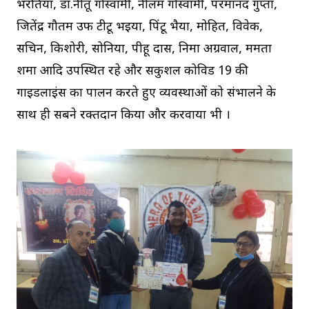
भरतिया, डा.नीतू गोस्वामी, नीलम गोस्वामी, परमानंद गुप्ता,
जितेंद्र गौतम उर्फ टीटू भईया, पिंटू भैया, मोहित, विवेक,
सचिन, किशोरी, सोनिया, पीहू दास, निमा अग्रवाल, ममता
शर्मा आदि उपस्थित रहे और सकुशल कोविड 19 की
गाइडलाइंस का पालन करते हुए व्यवस्थाओं को संभालने के
साथ ही सबने रक्तदान किया और करवाया भी ।