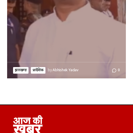
झारखण्ड
प्रादेशिक
by
Abhishek Yadav
0