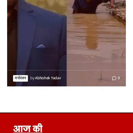
मनोरंजन
by
Abhishek Yadav
0