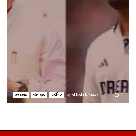
उत्तराखंड
खेल-कूद
प्रादेशिक
by
Abhishek Yadav
0