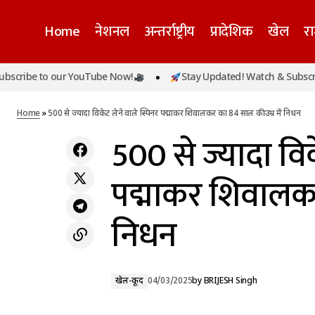
Home
नेशनल
अन्तर्राष्ट्रीय
प्रादेशिक
खेल
र
be to our YouTube Now!
Stay Updated! Watch & Subscribe t
500 स
राम मंदिर को टारगेट करने वाला आतंकी गिरफ्तार,
खेल-कूद
वीडियो कॉल पर लेता था ट्रेनिंग
Home
»
500 से ज्यादा विकेट लेने वाले स्पिनर पद्माकर शिवालकर का 84 साल की उम्र में निधन
500 से ज्यादा विक
पद्माकर शिवालकर
निधन
खेल-कूद
04/03/2025
by
BRIJESH Singh