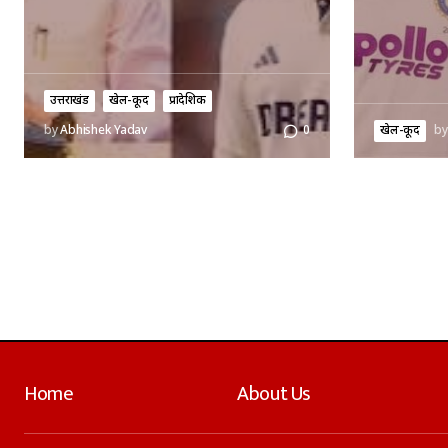
उत्तराखंड
खेल-कूद
प्रादेशिक
खेल-कूद
by
by
Abhishek Yadav
0
Home
About Us