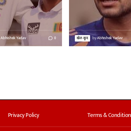
Abhishek Yadav
0
खेल-कूद
by
Abhishek Yadav
Privacy Policy
Terms & Condition