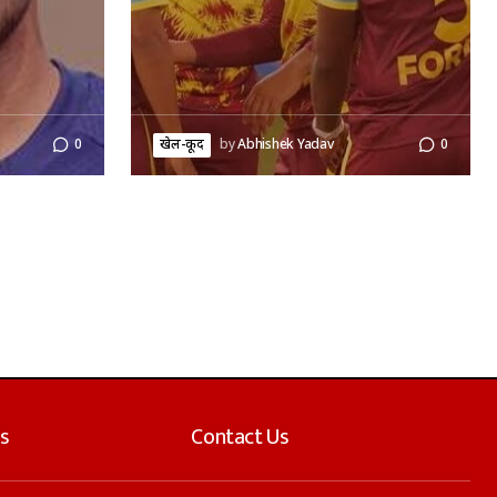
0
खेल-कूद
by
Abhishek Yadav
0
s
Contact Us