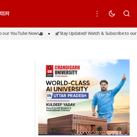
यात्म
 YouTube Now!
Stay Updated! Watch & Subscribe to our YouT
उम्र में निधन
भारत और ऑस्ट्रेलिया के बीच आज खेला जाएगा
चैंपियंस ट्रॉफी का सेमीफाइनल