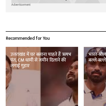
Advertisement
Recommended for You
उत्तराखंड में घर बसाना चाहते हैं ऋषभ
भारत-श्रील
पंत, CM धामी से जमीन दिलाने की
बल्ले-बल्ले,
लगाई गुहार