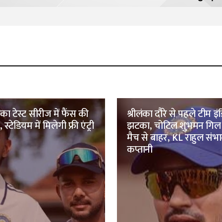
ंका टेस्ट सीरीज में फैंस की
श्रीलंका दौरे से पहले टीम इ
 स्टेडियम में मिलेगी फ्री एंट्री
झटका, चोटिल शुभमन गिल व
मैच से बाहर, KL राहुल संभाल
कप्तानी