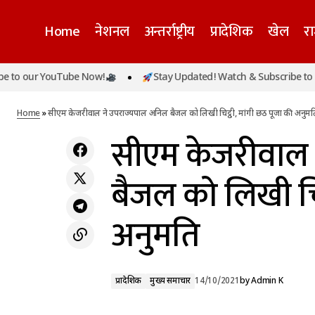
Home
नेशनल
अन्तर्राष्ट्रीय
प्रादेशिक
खेल
र
स
 our YouTube Now!
Stay Updated! Watch & Subscribe to our
प्रादेशिक
लखनऊ में बढ़े डेंगू के मामले, एक दिन में मिले इतने
अ
केस
मुख्य समाचार
Home
»
सीएम केजरीवाल ने उपराज्यपाल अनिल बैजल को लिखी चिट्ठी, मांगी छठ पूजा की अनुमत
सीएम केजरीवाल 
बैजल को लिखी चिट
अनुमति
प्रादेशिक
मुख्य समाचार
14/10/2021
by
Admin K