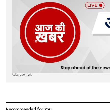
Advertisement
Recommended for You