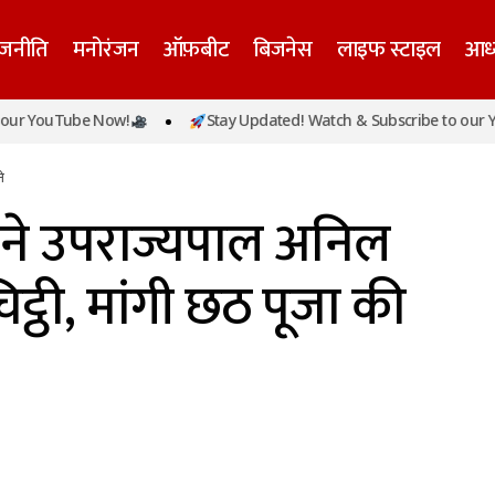
ाजनीति
मनोरंजन
ऑफ़बीट
बिजनेस
लाइफ स्टाइल
आध्
ीएम केजरीवाल ने उपराज्यपाल अनिल बैजल को लिखी चिट्ठी, मांग
 YouTube Now!
Stay Updated! Watch & Subscribe to our YouT
नुमति
ि
ने उपराज्यपाल अनिल
्ठी, मांगी छठ पूजा की