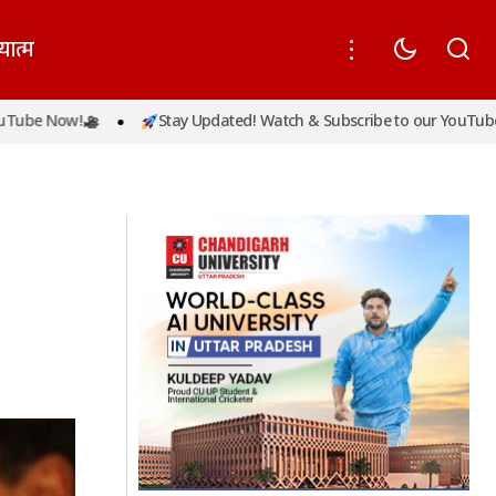
यात्म
!
Stay Updated! Watch & Subscribe to our YouTube Now!
ल हुए सीएम योगी
‘ईज ऑफ डूइंग बिजनेस’ रैंकिंग में यूपी दूसरे स्थान पर