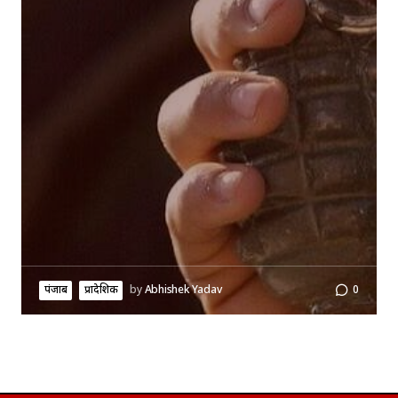
पंजाब
प्रादेशिक
by
Abhishek Yadav
0