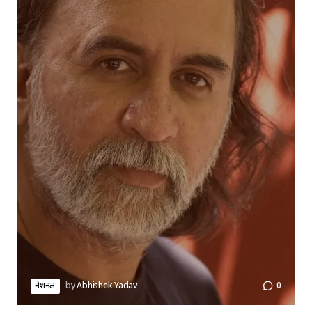
नेशनल
by
Abhishek Yadav
0