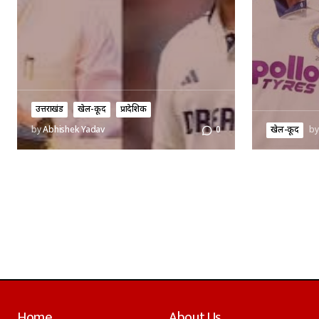
उत्तराखंड
खेल-कूद
प्रादेशिक
खेल-कूद
by
by
Abhishek Yadav
0
Home
About Us