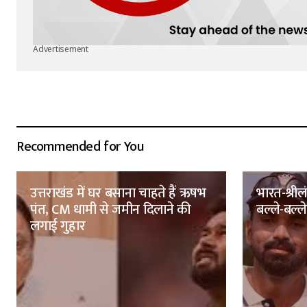
Advertisement
Recommended for You
उत्तराखंड में घर बसाना चाहते हैं ऋषभ
भारत-श्रील
पंत, CM धामी से जमीन दिलाने की
बल्ले-बल्ले,
लगाई गुहार