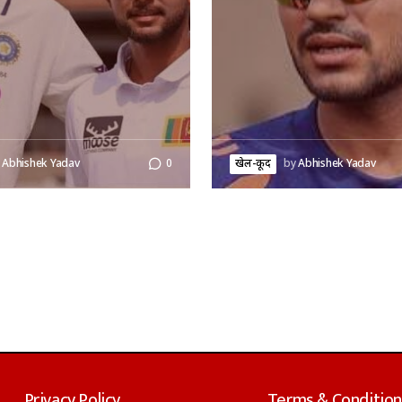
Abhishek Yadav
0
खेल-कूद
by
Abhishek Yadav
Privacy Policy
Terms & Condition