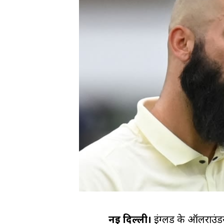
नई दिल्ली।
इंग्लैंड के ऑलराउं