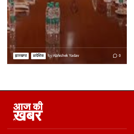
झारखण्ड
प्रादेशिक
by
Abhishek Yadav
0