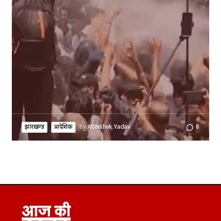
झारखण्ड
प्रादेशिक
by
Abhishek Yadav
0