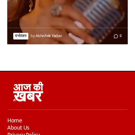
मनोरंजन
by
Abhishek Yadav
0
Home
About Us