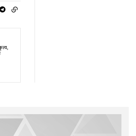
ृत्य,
ी