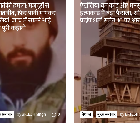
ंकी हमला: मजदूरों से
एंटीलिया बम कांड और मनस
ातचीत, फिर पानी मांगकर
हत्याकांड में बड़ा फैसला, स
ियां; जांच में सामने आई
प्रदीप शर्मा समेत 10 पर आ
 पूरी कहानी
्य समाचार
by
BRIJESH Singh
0
नेशनल
मुख्य समाचार
by
BRIJESH 