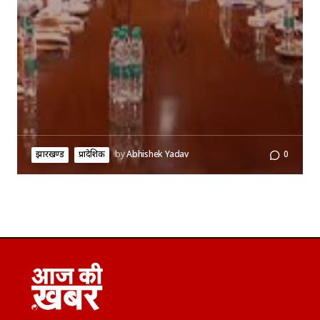
झारखण्ड
प्रादेशिक
by
Abhishek Yadav
0