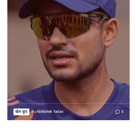
खेल-कूद
by
Abhishek Yadav
0