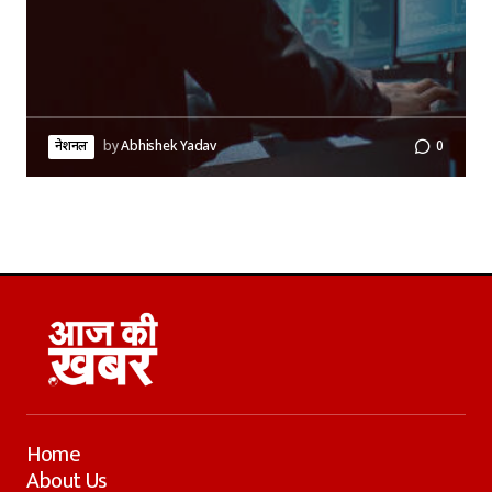
नेशनल
by
Abhishek Yadav
0
Home
About Us