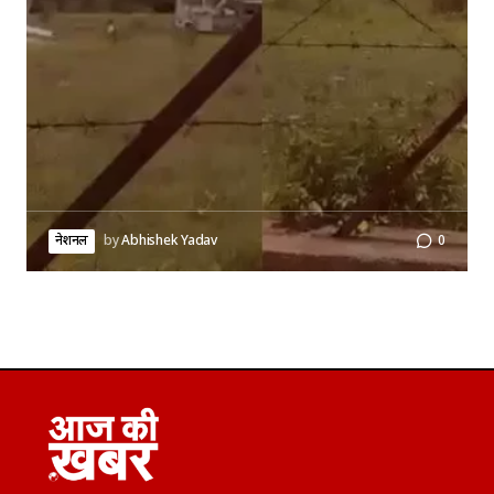
नेशनल
by
Abhishek Yadav
0