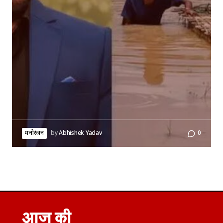
मनोरंजन
by
Abhishek Yadav
0