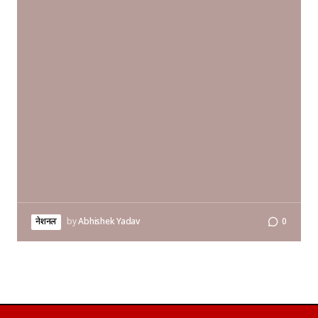
नेशनल
by
Abhishek Yadav
0