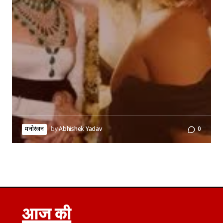
मनोरंजन
by
Abhishek Yadav
0