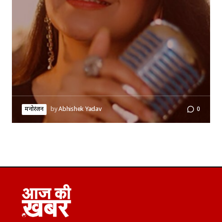
मनोरंजन
by
Abhishek Yadav
0