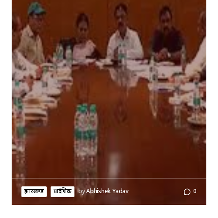
झारखण्ड
प्रादेशिक
by
Abhishek Yadav
0