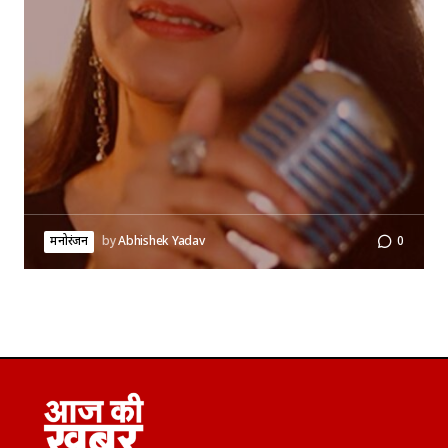
मनोरंजन
by
Abhishek Yadav
0