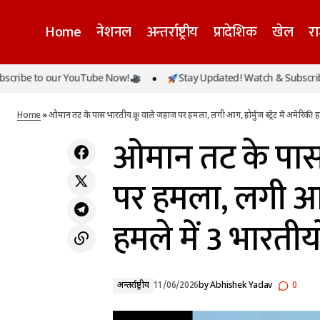
Home
नेशनल
अन्तर्राष्ट्रीय
प्रादेशिक
खेल
र
ओमान तट क
दयारा बुग्याल से लापता MBA छात्रा का 13वें दिन भी
e to our YouTube Now!
Stay Updated! Watch & Subscribe to
सुराग नहीं, मोबाइल की आखिरी लोकेशन के आधार
अन्तर्राष्ट्रीय
में 3 भारत
पर तेज हुई तलाश
Home
»
ओमान तट के पास भारतीय क्रू वाले जहाज पर हमला, लगी आग, होर्मुज स्ट्रेट में अमेरिकी ह
ओमान तट के पास 
पर हमला, लगी आग, ह
हमले में 3 भारतीय
अन्तर्राष्ट्रीय
11/06/2026
by
Abhishek Yadav
0