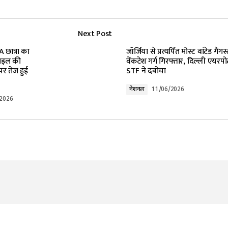
Next Post
lished.
Required fields are marked
*
 छात्रा का
जॉर्जिया से प्रत्यर्पित मोस्ट वांटेड गैंगस
ोबाइल की
वेंकटेश गर्ग गिरफ्तार, दिल्ली एयरपोर
र तेज हुई
STF ने दबोचा
नेशनल
11/06/2026
/2026
Your E-mail
*