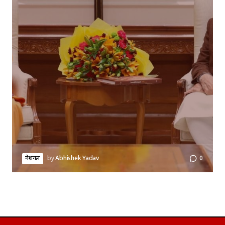
नेशनल
by
Abhishek Yadav
0