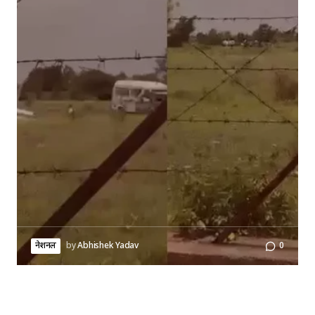
नेशनल
by
Abhishek Yadav
0