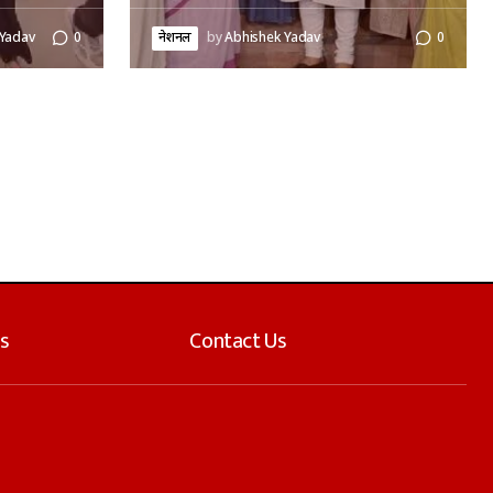
 Yadav
0
नेशनल
by
Abhishek Yadav
0
s
Contact Us