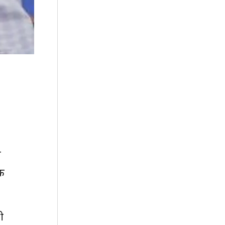
े
िक
ी