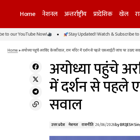
Home
नेशनल
अन्तर्राष्ट्रीय
प्रादेशिक
खेल
र
ur YouTube Now!
Stay Updated! Watch & Subscribe to our Y
उत्तर प्रदेश
नेशनल
वैभव सूर्यवंशी के डेब्यू पर सस्पेंस बरकरार, बैटिंग कोच
ने दिया बड़ा बयान
राजनीति
Home
»
अयोध्या पहुंचे अरविंद केजरीवाल, राम मंदिर में दर्शन से पहले एसआईटी जांच पर उठाए स
अयोध्या पहुंचे अ
में दर्शन से पहल
सवाल
उत्तर प्रदेश
नेशनल
राजनीति
26/06/2026
by
BRIJESH Si