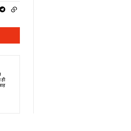
म
े ही
ाड़