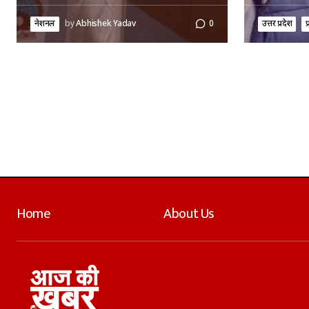
नेशनल
by
Abhishek Yadav
0
उत्तर प्रदेश
प
Home
About Us