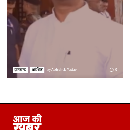
झारखण्ड
प्रादेशिक
by
Abhishek Yadav
0