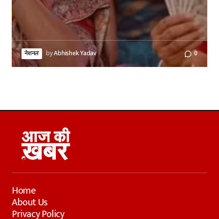
नेशनल
by
Abhishek Yadav
0
Home
About Us
Privacy Policy